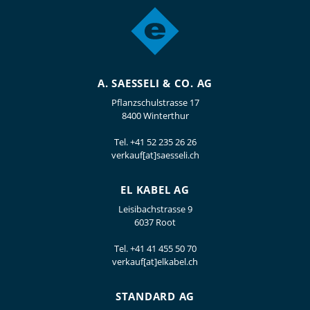
A. SAESSELI & CO. AG
Pflanzschulstrasse 17
8400 Winterthur
Tel.
+41 52 235 26 26
verkauf[at]saesseli.ch
EL KABEL AG
Leisibachstrasse 9
6037 Root
Tel.
+41 41 455 50 70
verkauf[at]elkabel.ch
STANDARD AG