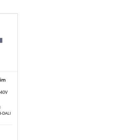
dim
240V
1
-DALI