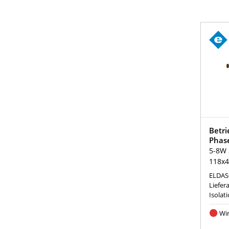
Betri
Phas
5-8W 
118x
ELDAS
Liefer
Isolat
Wir