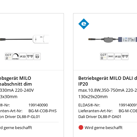
ebsgerät MILO
Betriebsgerät MILO DALI 
eabschnitt dim
IP20
330mA 220-240V
max.10.8W,350-750mA 220-
43x30mm
130x29x20mm
®-Nr:
199140090
ELDAS®-Nr:
19914009
anten-Art-Nr:
BG-M-COB-PHS
Lieferanten-Art-Nr:
BG-M-COB
ion Driver DL88-P-GL01
Dali Driver DL88-P-DA01
d gerne beschafft
Wird gerne beschafft