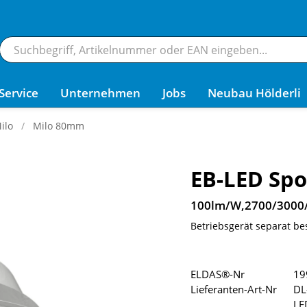
Service
Unternehmen
Jobs
Neubau Hölderli
ilo
Milo 80mm
EB-LED Spo
100lm/W,2700/3000
Betriebsgerät separat be
ELDAS®-Nr
19
Lieferanten-Art-Nr
DL
LE