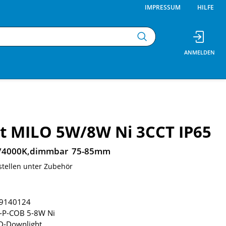
IMPRESSUM
HILFE
t MILO 5W/8W Ni 3CCT IP65
/4000K,dimmbar 75-85mm
stellen unter Zubehör
9140124
-P-COB 5-8W Ni
D-Downlight