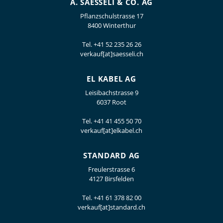
A. SAESSELI & CO. AG
Pflanzschulstrasse 17
8400 Winterthur
Tel.
+41 52 235 26 26
verkauf[at]saesseli.ch
EL KABEL AG
Leisibachstrasse 9
6037 Root
Tel.
+41 41 455 50 70
verkauf[at]elkabel.ch
STANDARD AG
Freulerstrasse 6
4127 Birsfelden
Tel.
+41 61 378 82 00
verkauf[at]standard.ch