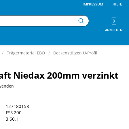
IMPRESSUM
HILFE
Trägermaterial EBO
Deckenstützen U-Profil
aft Niedax 200mm verzinkt
rwenden
127180158
ESS 200
3.60.1