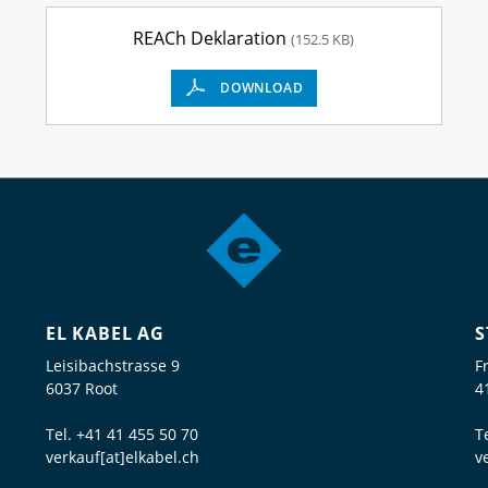
REACh Deklaration
(152.5 KB)
DOWNLOAD
EL KABEL AG
S
Leisibachstrasse 9
F
6037 Root
4
Tel.
+41 41 455 50 70
T
verkauf[at]elkabel.ch
v