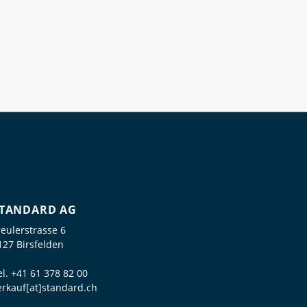
TANDARD AG
reulerstrasse 6
127 Birsfelden
el.
+41 61 378 82 00
erkauf[at]standard.ch