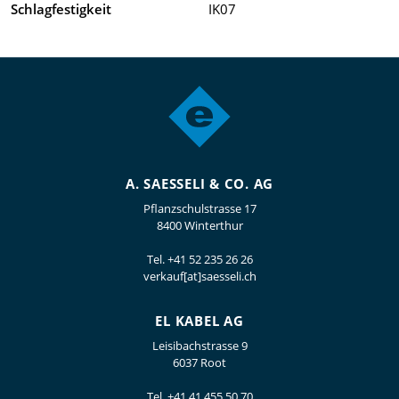
Schlagfestigkeit
IK07
A. SAESSELI & CO. AG
Pflanzschulstrasse 17
8400 Winterthur
Tel.
+41 52 235 26 26
verkauf[at]saesseli.ch
EL KABEL AG
Leisibachstrasse 9
6037 Root
Tel.
+41 41 455 50 70