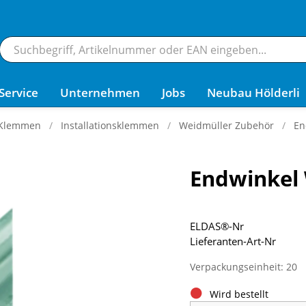
Service
Unternehmen
Jobs
Neubau Hölderli
 Klemmen
Installationsklemmen
Weidmüller Zubehör
En
Endwinkel 
ELDAS®-Nr
Lieferanten-Art-Nr
Verpackungseinheit: 20
Wird bestellt