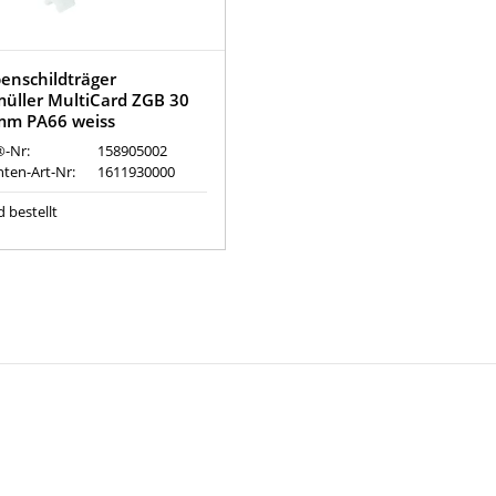
enschildträger
üller MultiCard ZGB 30
m PA66 weiss
-Nr:
158905002
nten-Art-Nr:
1611930000
 bestellt