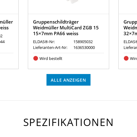
üller
Gruppenschildträger
Grupp
eiss
Weidmüller MultiCard ZGB 15
Weidm
15×7mm PA66 weiss
32×7m
02
044
ELDAS®-Nr:
158905032
ELDAS®
Lieferanten-Art-Nr:
1636530000
Liefera
Wird bestellt
Wird
ALLE ANZEIGEN
SPEZIFIKATIONEN