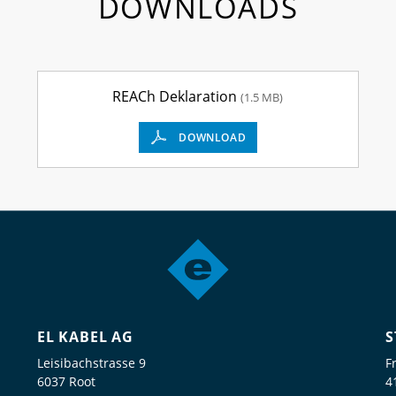
DOWNLOADS
REACh Deklaration
(1.5 MB)
DOWNLOAD
EL KABEL AG
S
Leisibachstrasse 9
F
6037 Root
4