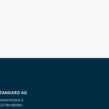
TANDARD AG
reulerstrasse 6
127 Birsfelden