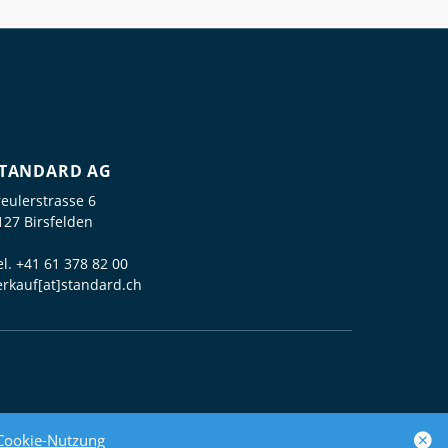
TANDARD AG
reulerstrasse 6
127 Birsfelden
el.
+41 61 378 82 00
erkauf[at]standard.ch
powered by polynorm
Cookie-Nutzung