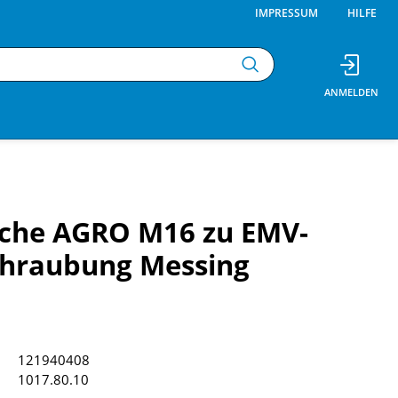
IMPRESSUM
HILFE
sche AGRO M16 zu EMV-
chraubung Messing
121940408
1017.80.10