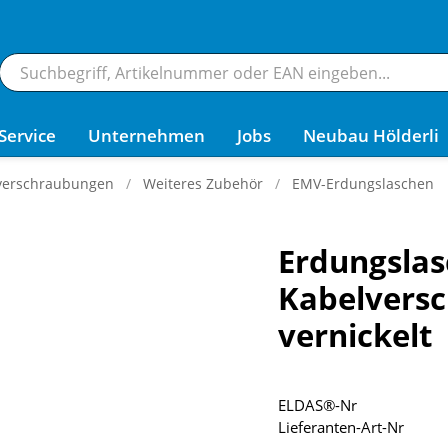
Service
Unternehmen
Jobs
Neubau Hölderli
verschraubungen
Weiteres Zubehör
EMV-Erdungslaschen
Erdungsla
Kabelvers
vernickelt
ELDAS®-Nr
Lieferanten-Art-Nr