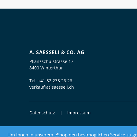
A. SAESSELI & CO. AG
Pflanzschulstrasse 17
8400 Winterthur
Tel.
+41 52 235 26 26
verkauf[at]saesseli.ch
Datenschutz
Impressum
© 2026 Elektrogrosshandel
Um Ihnen in unserem eShop den bestmöglichen Service zu ge