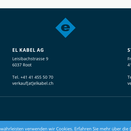
EL KABEL AG
S
Leisibachstrasse 9
F
6037 Root
4
Tel.
+41 41 455 50 70
T
verkauf[at]elkabel.ch
v
währleisten verwenden wir Cookies. Erfahren Sie mehr über die