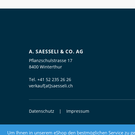
A. SAESSELI & CO. AG
Pflanzschulstrasse 17
8400 Winterthur
Tel.
+41 52 235 26 26
verkauf[at]saesseli.ch
Datenschutz
Impressum
© 2026 Elektrogrosshandel
Um Ihnen in unserem eShop den bestmöglichen Service zu ge