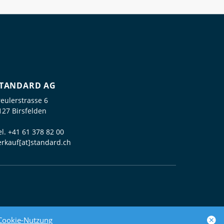
TANDARD AG
reulerstrasse 6
127 Birsfelden
el.
+41 61 378 82 00
erkauf[at]standard.ch
powered by polynorm
Cookie-Nutzung