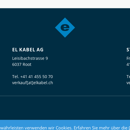
EL KABEL AG
S
Leisibachstrasse 9
F
6037 Root
4
Tel.
+41 41 455 50 70
T
verkauf[at]elkabel.ch
v
währleisten verwenden wir Cookies. Erfahren Sie mehr über die