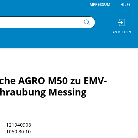
IMPRESSUM
HILFE
sche AGRO M50 zu EMV-
chraubung Messing
121940908
1050.80.10