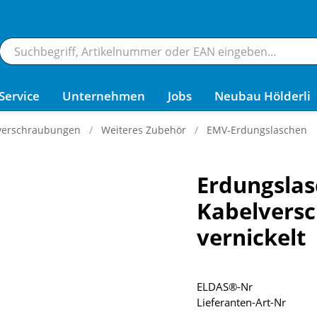
Service
Unternehmen
Jobs
Neubau Hölderli
verschraubungen
Weiteres Zubehör
EMV-Erdungslaschen
Erdungsla
Kabelvers
vernickelt
ELDAS®-Nr
Lieferanten-Art-Nr