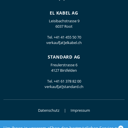
EL KABEL AG
Leisibachstrasse 9
6037 Root
Tel.
+41 41 455 50 70
verkauf[at]elkabel.ch
STANDARD AG
Freulerstrasse 6
4127 Birsfelden
Tel.
+41 61 378 82 00
verkauf[at]standard.ch
Datenschutz
Impressum