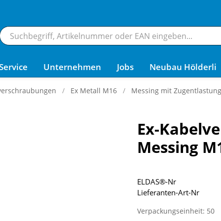
Service
Unternehmen
Jobs
Neubau Hölderli
verschraubungen
Ex Metall M16
Messing mit Zugentlastun
Ex-Kabelv
Messing M
ELDAS®-Nr
Lieferanten-Art-Nr
Verpackungseinheit: 50