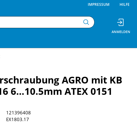
IMPRESSUM
HILFE
g
erschraubung AGRO mit KB
16 6…10.5mm ATEX 0151
121396408
EX1803.17