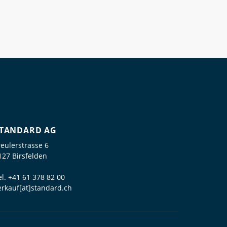
TANDARD AG
reulerstrasse 6
127 Birsfelden
el.
+41 61 378 82 00
erkauf[at]standard.ch