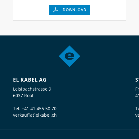
DOWNLOAD
EL KABEL AG
S
Leisibachstrasse 9
F
6037 Root
4
Tel.
+41 41 455 50 70
T
verkauf[at]elkabel.ch
v