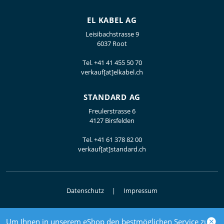
EL KABEL AG
Leisibachstrasse 9
6037 Root
Tel.
+41 41 455 50 70
verkauf[at]elkabel.ch
STANDARD AG
Freulerstrasse 6
4127 Birsfelden
Tel.
+41 61 378 82 00
verkauf[at]standard.ch
Datenschutz
Impressum
Um Ihnen in unserem eShop den bestmöglichen Service zu