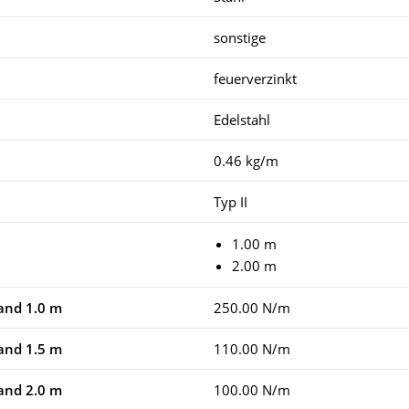
sonstige
feuerverzinkt
Edelstahl
0.46 kg/m
Typ II
1.00 m
2.00 m
tand 1.0 m
250.00 N/m
tand 1.5 m
110.00 N/m
tand 2.0 m
100.00 N/m