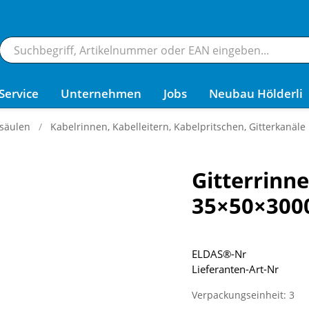
Service
Unternehmen
Jobs
Neubau Hölderli
säulen
Kabelrinnen, Kabelleitern, Kabelpritschen, Gitterkanäle
Gitterrin
35×50×300
ELDAS®-Nr
Lieferanten-Art-Nr
Verpackungseinheit: 3