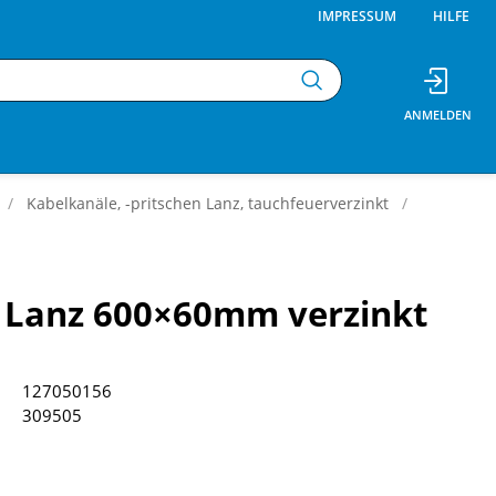
IMPRESSUM
HILFE
Kabelkanäle, -pritschen Lanz, tauchfeuerverzinkt
 Lanz 600×60mm verzinkt
127050156
309505