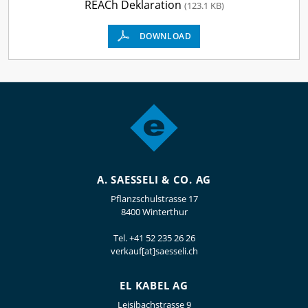
REACh Deklaration
(123.1 KB)
DOWNLOAD
A. SAESSELI & CO. AG
Pflanzschulstrasse 17
8400 Winterthur
Tel.
+41 52 235 26 26
verkauf[at]saesseli.ch
EL KABEL AG
Leisibachstrasse 9