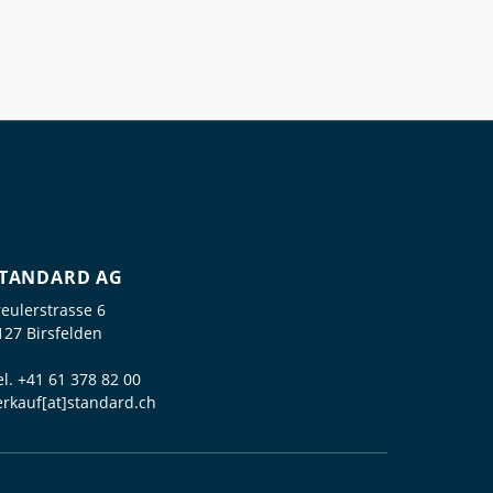
TANDARD AG
reulerstrasse 6
127 Birsfelden
el.
+41 61 378 82 00
erkauf[at]standard.ch