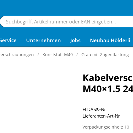
Service
Unternehmen
Jobs
Neubau Hölderli
verschraubungen
Kunststoff M40
Grau mit Zugentlastung
Kabelvers
M40×1.5 2
ELDAS®-Nr
Lieferanten-Art-Nr
Verpackungseinheit: 10