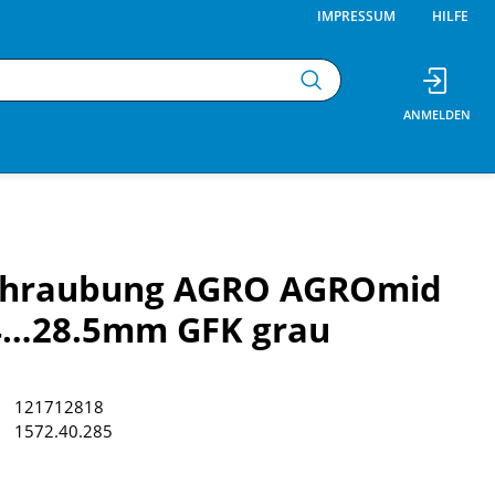
IMPRESSUM
HILFE
chraubung AGRO AGROmid
4…28.5mm GFK grau
121712818
1572.40.285