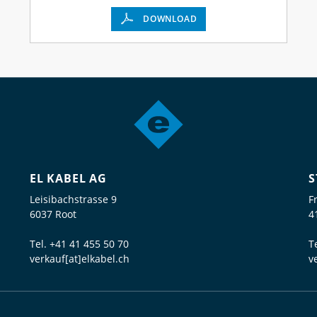
DOWNLOAD
EL KABEL AG
S
Leisibachstrasse 9
F
6037 Root
4
Tel.
+41 41 455 50 70
T
verkauf[at]elkabel.ch
v