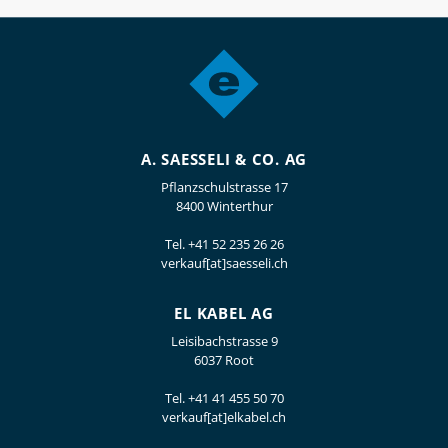
A. SAESSELI & CO. AG
Pflanzschulstrasse 17
8400 Winterthur
Tel.
+41 52 235 26 26
verkauf[at]saesseli.ch
EL KABEL AG
Leisibachstrasse 9
6037 Root
Tel.
+41 41 455 50 70
verkauf[at]elkabel.ch