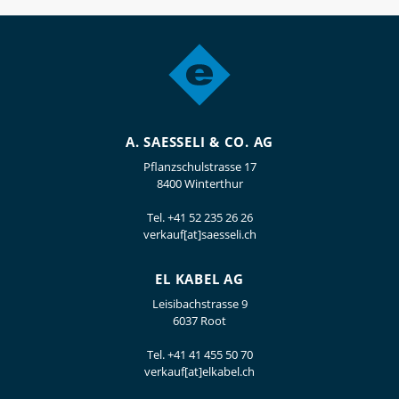
A. SAESSELI & CO. AG
Pflanzschulstrasse 17
8400 Winterthur
Tel.
+41 52 235 26 26
verkauf[at]saesseli.ch
EL KABEL AG
Leisibachstrasse 9
6037 Root
Tel.
+41 41 455 50 70
verkauf[at]elkabel.ch