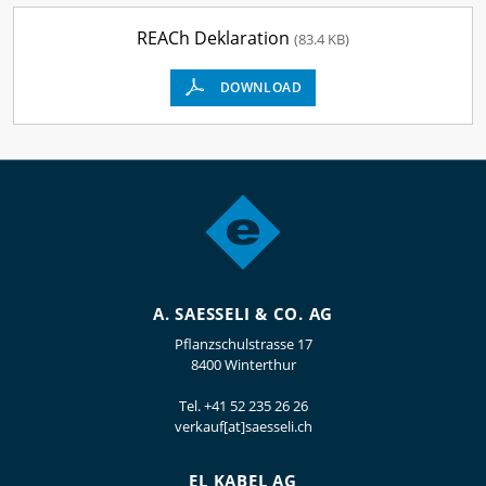
REACh Deklaration
(83.4 KB)
DOWNLOAD
A. SAESSELI & CO. AG
Pflanzschulstrasse 17
8400 Winterthur
Tel.
+41 52 235 26 26
verkauf[at]saesseli.ch
EL KABEL AG