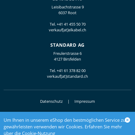
Leisibachstrasse 9
6037 Root
Tel.
+41 41 455 50 70
verkauf[at]elkabel.ch
STANDARD AG
Freulerstrasse 6
4127 Birsfelden
Tel.
+41 61 378 82 00
verkauf[at]standard.ch
Datenschutz
Impressum
Um Ihnen in unserem eShop den bestmöglichen Service zu
© 2026 Elektrogrosshandel
gewährleisten verwenden wir Cookies. Erfahren Sie mehr
powered by polynorm
über die
Cookie-Nutzung