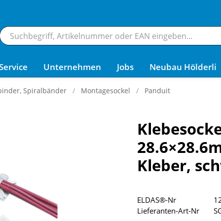
Service
Unternehmen
Jobs
Neubau Hölderli
inder, Spiralbänder
Montagesockel
Panduit
Klebesocke
28.6×28.6
Kleber, sc
ELDAS®-Nr
1
Lieferanten-Art-Nr
S