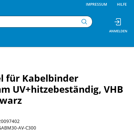
IMPRESSUM
HILFE
l für Kabelbinder
mm UV+hitzebeständig, VHB
hwarz
20097402
GABM30-AV-C300