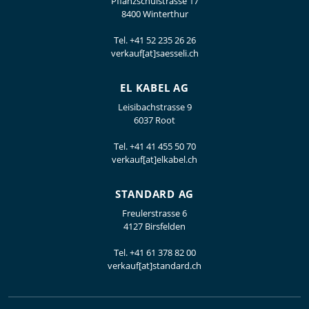
Pflanzschulstrasse 17
8400 Winterthur
Tel.
+41 52 235 26 26
verkauf[at]saesseli.ch
EL KABEL AG
Leisibachstrasse 9
6037 Root
Tel.
+41 41 455 50 70
verkauf[at]elkabel.ch
STANDARD AG
Freulerstrasse 6
4127 Birsfelden
Tel.
+41 61 378 82 00
verkauf[at]standard.ch