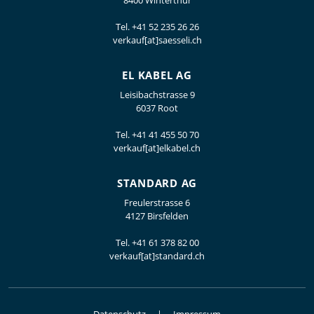
8400 Winterthur
Tel.
+41 52 235 26 26
verkauf[at]saesseli.ch
EL KABEL AG
Leisibachstrasse 9
6037 Root
Tel.
+41 41 455 50 70
verkauf[at]elkabel.ch
STANDARD AG
Freulerstrasse 6
4127 Birsfelden
Tel.
+41 61 378 82 00
verkauf[at]standard.ch