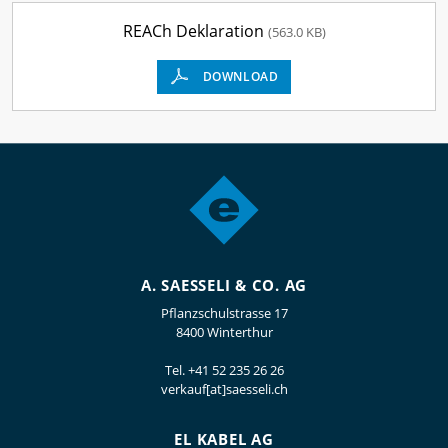
REACh Deklaration
(563.0 KB)
DOWNLOAD
A. SAESSELI & CO. AG
Pflanzschulstrasse 17
8400 Winterthur
Tel.
+41 52 235 26 26
verkauf[at]saesseli.ch
EL KABEL AG