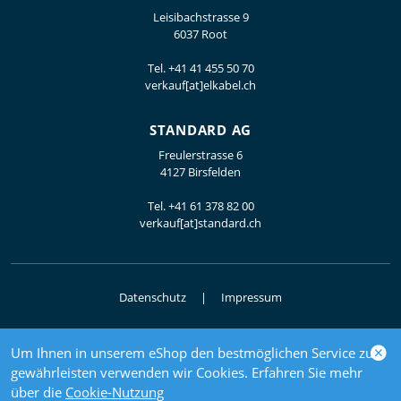
Leisibachstrasse 9
6037 Root
Tel.
+41 41 455 50 70
verkauf[at]elkabel.ch
STANDARD AG
Freulerstrasse 6
4127 Birsfelden
Tel.
+41 61 378 82 00
verkauf[at]standard.ch
Datenschutz
Impressum
Um Ihnen in unserem eShop den bestmöglichen Service zu
© 2026 Elektrogrosshandel
gewährleisten verwenden wir Cookies. Erfahren Sie mehr
powered by polynorm
über die
Cookie-Nutzung