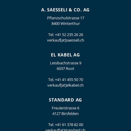
A. SAESSELI & CO. AG
Pflanzschulstrasse 17
8400 Winterthur
Tel.
+41 52 235 26 26
verkauf[at]saesseli.ch
EL KABEL AG
Leisibachstrasse 9
6037 Root
Tel.
+41 41 455 50 70
verkauf[at]elkabel.ch
STANDARD AG
Freulerstrasse 6
4127 Birsfelden
Tel.
+41 61 378 82 00
verkauf[at]standard.ch