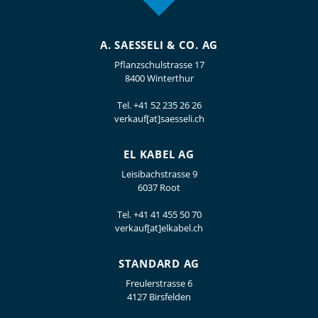
A. SAESSELI & CO. AG
Pflanzschulstrasse 17
8400 Winterthur
Tel.
+41 52 235 26 26
verkauf[at]saesseli.ch
EL KABEL AG
Leisibachstrasse 9
6037 Root
Tel.
+41 41 455 50 70
verkauf[at]elkabel.ch
STANDARD AG
Freulerstrasse 6
4127 Birsfelden