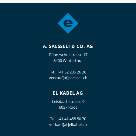
A. SAESSELI & CO. AG
Pflanzschulstrasse 17
8400 Winterthur
Tel.
+41 52 235 26 26
verkauf[at]saesseli.ch
EL KABEL AG
Leisibachstrasse 9
6037 Root
Tel.
+41 41 455 50 70
verkauf[at]elkabel.ch