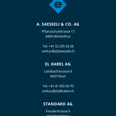
A. SAESSELI & CO. AG
Pflanzschulstrasse 17
8400 Winterthur
Tel.
+41 52 235 26 26
verkauf[at]saesseli.ch
EL KABEL AG
Leisibachstrasse 9
6037 Root
Tel.
+41 41 455 50 70
verkauf[at]elkabel.ch
STANDARD AG
Freulerstrasse 6