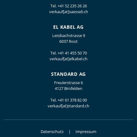
Tel.
+41 52 235 26 26
verkauf[at]saesseli.ch
EL KABEL AG
Leisibachstrasse 9
6037 Root
Tel.
+41 41 455 50 70
verkauf[at]elkabel.ch
STANDARD AG
Freulerstrasse 6
4127 Birsfelden
Tel.
+41 61 378 82 00
verkauf[at]standard.ch
Datenschutz
Impressum