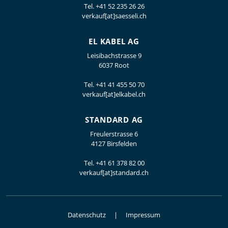
Tel.
+41 52 235 26 26
verkauf[at]saesseli.ch
EL KABEL AG
Leisibachstrasse 9
6037 Root
Tel.
+41 41 455 50 70
verkauf[at]elkabel.ch
STANDARD AG
Freulerstrasse 6
4127 Birsfelden
Tel.
+41 61 378 82 00
verkauf[at]standard.ch
Datenschutz
Impressum