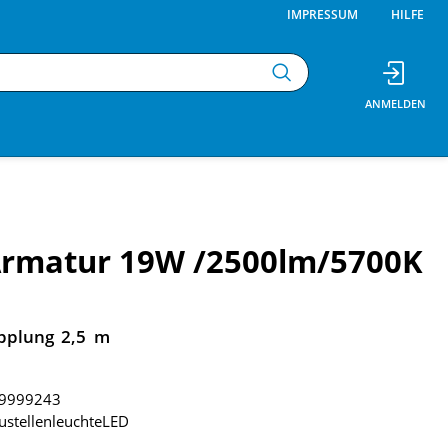
IMPRESSUM
HILFE
Armatur 19W /2500lm/5700K
pplung 2,5 m
9999243
ustellenleuchteLED