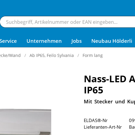
Service
Unternehmen
Jobs
Neubau Hölderli
ecke/Wand
Ab IP65, Feilo Sylvania
Form lang
Nass-LED 
IP65
Mit Stecker und Ku
ELDAS®-Nr
09
Lieferanten-Art-Nr
Ba