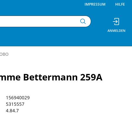
IMPRESSUM
HILFE
l OBO
lemme Bettermann 259A
156940029
5315557
4.84.7