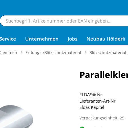
Service
Unternehmen
Jobs
Neubau Hölderli
 Klemmen
Erdungs-/Blitzschutzmaterial
Blitzschutzmateria
Parallelk
ELDAS®-Nr
Lieferanten-Art-Nr
Eldas Kapitel
Verpackungseinheit: 25