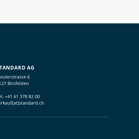
TANDARD AG
reulerstrasse 6
127 Birsfelden
el.
+41 61 378 82 00
erkauf[at]standard.ch