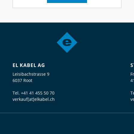
EL KABEL AG
S
Leisibachstrasse 9
F
6037 Root
4
Tel.
+41 41 455 50 70
T
verkauf[at]elkabel.ch
v