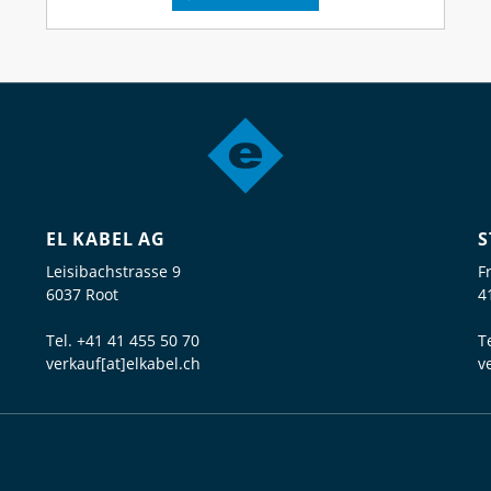
EL KABEL AG
S
Leisibachstrasse 9
F
6037 Root
4
Tel.
+41 41 455 50 70
T
verkauf[at]elkabel.ch
v