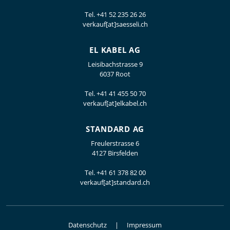
Tel.
+41 52 235 26 26
verkauf[at]saesseli.ch
EL KABEL AG
Leisibachstrasse 9
6037 Root
Tel.
+41 41 455 50 70
verkauf[at]elkabel.ch
STANDARD AG
Freulerstrasse 6
4127 Birsfelden
Tel.
+41 61 378 82 00
verkauf[at]standard.ch
Datenschutz
Impressum