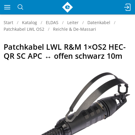
Start
Katalog
ELDAS
Leiter
Datenkabel
Patchkabel LWL OS2
Reichle & De-Massari
Patchkabel LWL R&M 1×OS2 HEC-
QR SC APC ↔ offen schwarz 10m