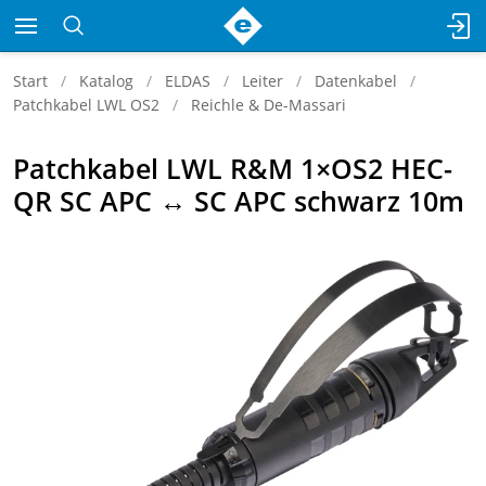
Start
Katalog
ELDAS
Leiter
Datenkabel
Patchkabel LWL OS2
Reichle & De-Massari
Patchkabel LWL R&M 1×OS2 HEC-
QR SC APC ↔ SC APC schwarz 10m