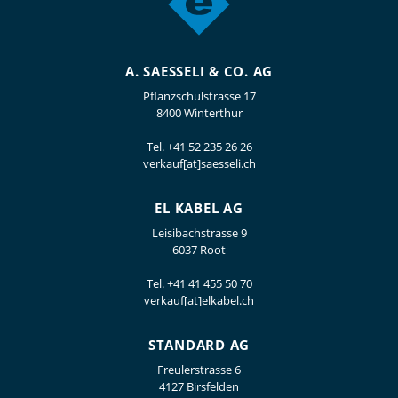
A. SAESSELI & CO. AG
Pflanzschulstrasse 17
8400 Winterthur
Tel.
+41 52 235 26 26
verkauf[at]saesseli.ch
EL KABEL AG
Leisibachstrasse 9
6037 Root
Tel.
+41 41 455 50 70
verkauf[at]elkabel.ch
STANDARD AG
Freulerstrasse 6
4127 Birsfelden