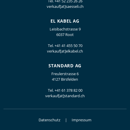
Tel.
+41 52 235 26 26
verkauf[at]saesseli.ch
EL KABEL AG
Leisibachstrasse 9
6037 Root
Tel.
+41 41 455 50 70
verkauf[at]elkabel.ch
STANDARD AG
Freulerstrasse 6
4127 Birsfelden
Tel.
+41 61 378 82 00
verkauf[at]standard.ch
Datenschutz
Impressum