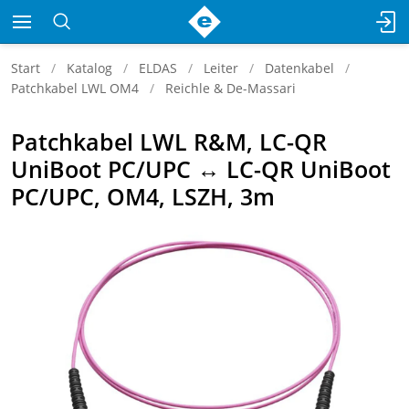
Start
Katalog
ELDAS
Leiter
Datenkabel
Patchkabel LWL OM4
Reichle & De-Massari
Patchkabel LWL R&M, LC-QR
UniBoot PC/UPC ↔ LC-QR UniBoot
PC/UPC, OM4, LSZH, 3m