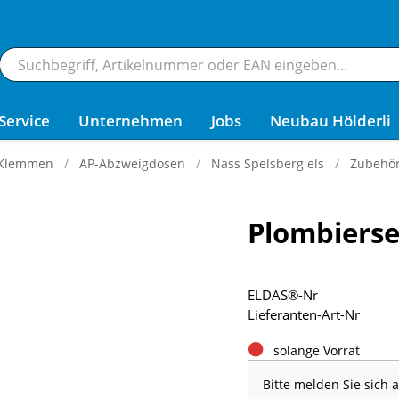
Service
Unternehmen
Jobs
Neubau Hölderli
 Klemmen
AP-Abzweigdosen
Nass Spelsberg els
Zubehö
Plombiers
ELDAS®-Nr
Lieferanten-Art-Nr
solange Vorrat
Bitte melden Sie sich