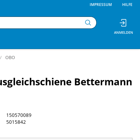
IMPRESSUM
HILFE
OBO
usgleichschiene Bettermann
150570089
5015842