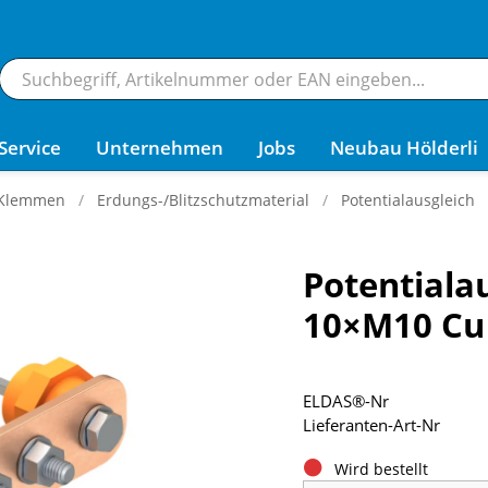
Service
Unternehmen
Jobs
Neubau Hölderli
 Klemmen
Erdungs-/Blitzschutzmaterial
Potentialausgleich
Potentiala
10×M10 Cu
ELDAS®-Nr
Lieferanten-Art-Nr
Wird bestellt