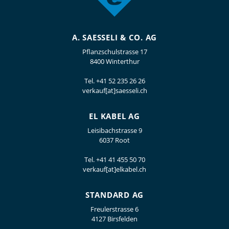
A. SAESSELI & CO. AG
Pflanzschulstrasse 17
8400 Winterthur
Tel.
+41 52 235 26 26
verkauf[at]saesseli.ch
EL KABEL AG
Leisibachstrasse 9
6037 Root
Tel.
+41 41 455 50 70
verkauf[at]elkabel.ch
STANDARD AG
Freulerstrasse 6
4127 Birsfelden