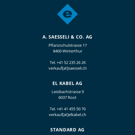
A. SAESSELI & CO. AG
Pflanzschulstrasse 17
8400 Winterthur
Tel.
+41 52 235 26 26
verkauf[at]saesseli.ch
EL KABEL AG
Leisibachstrasse 9
6037 Root
Tel.
+41 41 455 50 70
verkauf[at]elkabel.ch
STANDARD AG