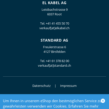
EL KABEL AG
Leisibachstrasse 9
6037 Root
Tel.
+41 41 455 50 70
verkauf[at]elkabel.ch
STANDARD AG
Freulerstrasse 6
4127 Birsfelden
Tel.
+41 61 378 82 00
verkauf[at]standard.ch
Datenschutz
Impressum
Um Ihnen in unserem eShop den bestmöglichen Service zu
© 2026 Elektrogrosshandel
gewährleisten verwenden wir Cookies. Erfahren Sie mehr
powered by polynorm