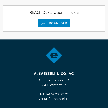
REACh Deklaration
(211.9 KB)
DOWNLOAD
A. SAESSELI & CO. AG
Pflanzschulstrasse 17
8400 Winterthur
Tel.
+41 52 235 26 26
verkauf[at]saesseli.ch