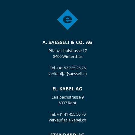
A. SAESSELI & CO. AG
Pflanzschulstrasse 17
8400 Winterthur
Tel.
+41 52 235 26 26
verkauf[at]saesseli.ch
EL KABEL AG
Leisibachstrasse 9
6037 Root
Tel.
+41 41 455 50 70
verkauf[at]elkabel.ch