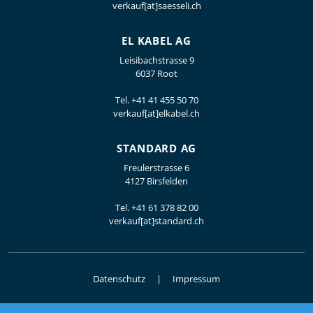
verkauf[at]saesseli.ch
EL KABEL AG
Leisibachstrasse 9
6037 Root
Tel.
+41 41 455 50 70
verkauf[at]elkabel.ch
STANDARD AG
Freulerstrasse 6
4127 Birsfelden
Tel.
+41 61 378 82 00
verkauf[at]standard.ch
Datenschutz
Impressum