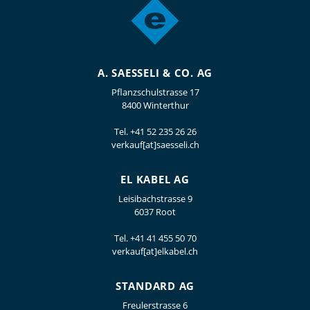
A. SAESSELI & CO. AG
Pflanzschulstrasse 17
8400 Winterthur
Tel.
+41 52 235 26 26
verkauf[at]saesseli.ch
EL KABEL AG
Leisibachstrasse 9
6037 Root
Tel.
+41 41 455 50 70
verkauf[at]elkabel.ch
STANDARD AG
Freulerstrasse 6