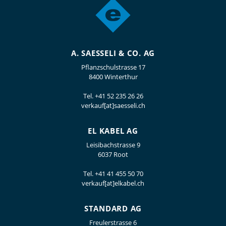
A. SAESSELI & CO. AG
Pflanzschulstrasse 17
8400 Winterthur
Tel.
+41 52 235 26 26
verkauf[at]saesseli.ch
EL KABEL AG
Leisibachstrasse 9
6037 Root
Tel.
+41 41 455 50 70
verkauf[at]elkabel.ch
STANDARD AG
Freulerstrasse 6