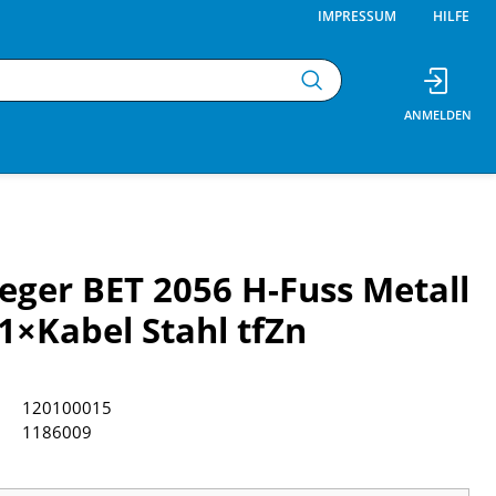
IMPRESSUM
HILFE
leger BET 2056 H-Fuss Metall
×Kabel Stahl tfZn
120100015
1186009