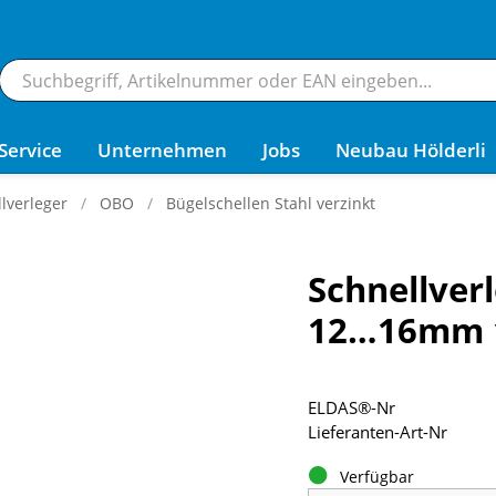
Service
Unternehmen
Jobs
Neubau Hölderli
lverleger
OBO
Bügelschellen Stahl verzinkt
Schnellver
12…16mm 1
ELDAS®-Nr
Lieferanten-Art-Nr
Verfügbar