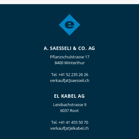
A. SAESSELI & CO. AG
Pflanzschulstrasse 17
8400 Winterthur
Tel.
+41 52 235 26 26
verkauf[at]saesseli.ch
EL KABEL AG
Leisibachstrasse 9
6037 Root
Tel.
+41 41 455 50 70
verkauf[at]elkabel.ch