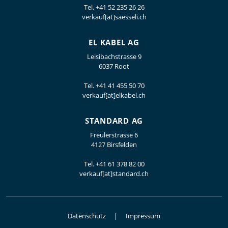
Tel.
+41 52 235 26 26
verkauf[at]saesseli.ch
EL KABEL AG
Leisibachstrasse 9
6037 Root
Tel.
+41 41 455 50 70
verkauf[at]elkabel.ch
STANDARD AG
Freulerstrasse 6
4127 Birsfelden
Tel.
+41 61 378 82 00
verkauf[at]standard.ch
Datenschutz
Impressum