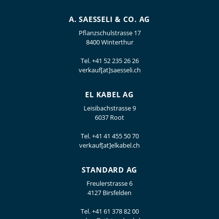
A. SAESSELI & CO. AG
Pflanzschulstrasse 17
8400 Winterthur
Tel.
+41 52 235 26 26
verkauf[at]saesseli.ch
EL KABEL AG
Leisibachstrasse 9
6037 Root
Tel.
+41 41 455 50 70
verkauf[at]elkabel.ch
STANDARD AG
Freulerstrasse 6
4127 Birsfelden
Tel.
+41 61 378 82 00