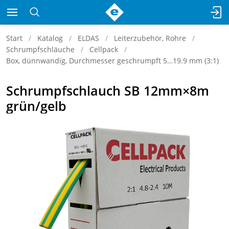
Start
Katalog
ELDAS
Leiterzubehör, Rohre
Schrumpfschläuche
Cellpack
Box, dünnwandig, Durchmesser geschrumpft 5…19.9 mm (3:1)
Schrumpfschlauch SB 12mm×8m
grün/gelb