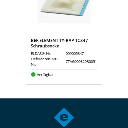
BEF.ELEMENT TY-RAP TC347
Schraubsockel
ELDAS®-Nr:
099005347
Lieferanten-Art-
7TAG009820R0051
Nr:
Verfügbar