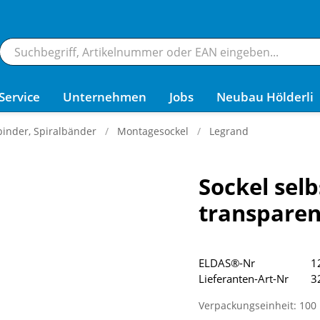
Service
Unternehmen
Jobs
Neubau Hölderli
inder, Spiralbänder
Montagesockel
Legrand
Sockel sel
transparen
ELDAS®-Nr
1
Lieferanten-Art-Nr
3
Verpackungseinheit: 100