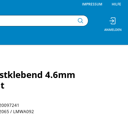
IMPRESSUM
HILFE
bstklebend 4.6mm
t
20097241
2065 / LMWA092