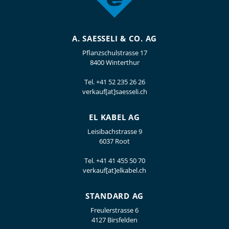
A. SAESSELI & CO. AG
Pflanzschulstrasse 17
8400 Winterthur
Tel.
+41 52 235 26 26
verkauf[at]saesseli.ch
EL KABEL AG
Leisibachstrasse 9
6037 Root
Tel.
+41 41 455 50 70
verkauf[at]elkabel.ch
STANDARD AG
Freulerstrasse 6
4127 Birsfelden